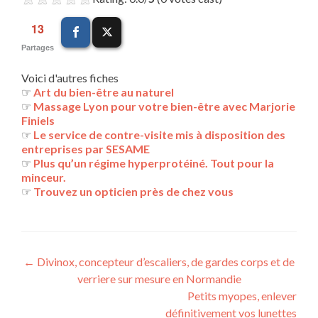
13
Partages
Voici d'autres fiches
☞
Art du bien-être au naturel
☞
Massage Lyon pour votre bien-être avec Marjorie
Finiels
☞
Le service de contre-visite mis à disposition des
entreprises par SESAME
☞
Plus qu’un régime hyperprotéiné. Tout pour la
minceur.
☞
Trouvez un opticien près de chez vous
Navigation
←
Divinox, concepteur d’escaliers, de gardes corps et de
verriere sur mesure en Normandie
des
Petits myopes, enlever
articles
définitivement vos lunettes