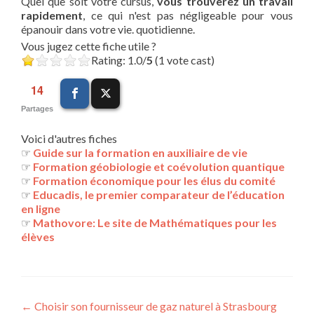
Quel que soit votre cursus,
vous trouverez un travail
rapidement
, ce qui n'est pas négligeable pour vous
épanouir dans votre vie. quotidienne.
Vous jugez cette fiche utile ?
Rating: 1.0/
5
(1 vote cast)
14
Partages
Voici d'autres fiches
☞
Guide sur la formation en auxiliaire de vie
☞
Formation géobiologie et coévolution quantique
☞
Formation économique pour les élus du comité
☞
Educadis, le premier comparateur de l’éducation
en ligne
☞
Mathovore: Le site de Mathématiques pour les
élèves
Navigation
←
Choisir son fournisseur de gaz naturel à Strasbourg