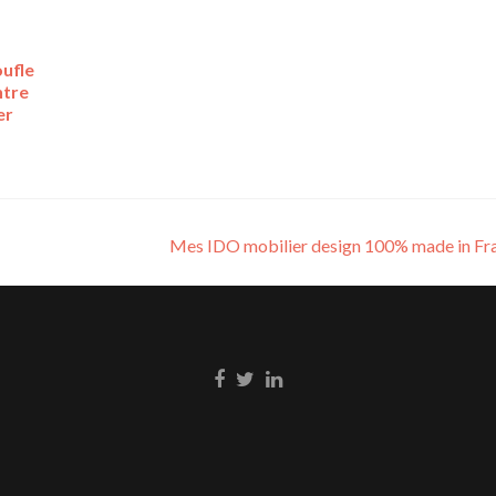
oufle
ntre
er
Mes IDO mobilier design 100% made in Fr