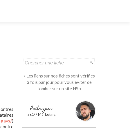
Aller
au
contenu
principal
Search
for:
« Les liens sur nos fiches sont vérifiés
3 fois par jour pour vous éviter de
tomber sur un site HS »
Rodrigue
contres
ataires
SEO / Marketing
-gays/
)
ncontre