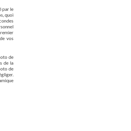
 par le
s, quoi
econdes
rsonnel
premier
 de vos
hoto de
s de la
hoto de
gliger.
namique