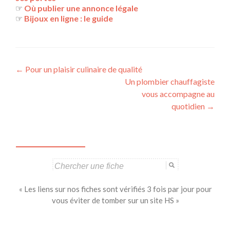
☞
Où publier une annonce légale
☞
Bijoux en ligne : le guide
Navigation
←
Pour un plaisir culinaire de qualité
Un plombier chauffagiste
des
vous accompagne au
articles
quotidien
→
Search
for:
« Les liens sur nos fiches sont vérifiés 3 fois par jour pour
vous éviter de tomber sur un site HS »