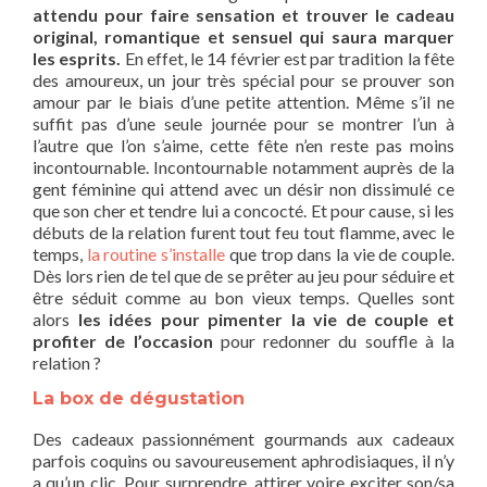
attendu pour faire sensation et trouver le cadeau
original, romantique et sensuel qui saura marquer
les esprits.
En effet, le 14 février est par tradition la fête
des amoureux, un jour très spécial pour se prouver son
amour par le biais d’une petite attention. Même s’il ne
suffit pas d’une seule journée pour se montrer l’un à
l’autre que l’on s’aime, cette fête n’en reste pas moins
incontournable. Incontournable notamment auprès de la
gent féminine qui attend avec un désir non dissimulé ce
que son cher et tendre lui a concocté. Et pour cause, si les
débuts de la relation furent tout feu tout flamme, avec le
temps,
la routine s’installe
que trop dans la vie de couple.
Dès lors rien de tel que de se prêter au jeu pour séduire et
être séduit comme au bon vieux temps. Quelles sont
alors
les idées pour pimenter la vie de couple et
profiter de l’occasion
pour redonner du souffle à la
relation ?
La box de dégustation
Des cadeaux passionnément gourmands aux cadeaux
parfois coquins ou savoureusement aphrodisiaques, il n’y
a qu’un clic. Pour surprendre, attirer voire exciter son/sa