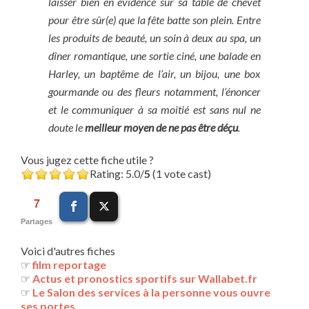
laisser bien en évidence sur sa table de chevet
pour être sûr(e) que la fête batte son plein. Entre
les produits de beauté, un soin à deux au spa, un
dîner romantique, une sortie ciné, une balade en
Harley, un baptême de l’air, un bijou, une box
gourmande ou des fleurs notamment, l’énoncer
et le communiquer à sa moitié est sans nul ne
doute le
meilleur moyen de ne pas être déçu
.
Vous jugez cette fiche utile ?
Rating: 5.0/
5
(1 vote cast)
7
Partages
Voici d'autres fiches
☞
film reportage
☞
Actus et pronostics sportifs sur Wallabet.fr
☞
Le Salon des services à la personne vous ouvre
ses portes