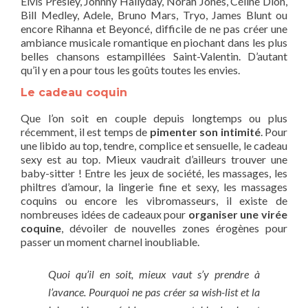
Elvis Presley, Johnny Hallyday, Norah Jones, Céline Dion,
Bill Medley, Adele, Bruno Mars, Tryo, James Blunt ou
encore Rihanna et Beyoncé, difficile de ne pas créer une
ambiance musicale romantique en piochant dans les plus
belles chansons estampillées Saint-Valentin. D’autant
qu’il y en a pour tous les goûts toutes les envies.
Le cadeau coquin
Que l’on soit en couple depuis longtemps ou plus
récemment, il est temps de
pimenter son intimité
. Pour
une libido au top, tendre, complice et sensuelle, le cadeau
sexy est au top. Mieux vaudrait d’ailleurs trouver une
baby-sitter ! Entre les jeux de société, les massages, les
philtres d’amour, la lingerie fine et sexy, les massages
coquins ou encore les vibromasseurs, il existe de
nombreuses idées de cadeaux pour
organiser une virée
coquine
, dévoiler de nouvelles zones érogènes pour
passer un moment charnel inoubliable.
Quoi qu’il en soit, mieux vaut s’y prendre à
l’avance. Pourquoi ne pas créer sa wish-list et la