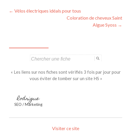
Navigation
←
Vélos électriques idéals pour tous
Coloration de cheveux Saint
des
Algue Syoss
→
articles
Search
for:
« Les liens sur nos fiches sont vérifiés 3 fois par jour pour
vous éviter de tomber sur un site HS »
Rodrigue
SEO / Marketing
Visiter ce site