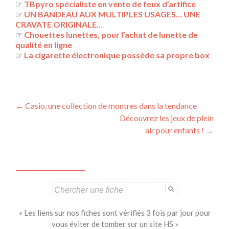
☞
TBpyro spécialiste en vente de feux d’artifice
☞
UN BANDEAU AUX MULTIPLES USAGES… UNE
CRAVATE ORIGINALE…
☞
Chouettes lunettes, pour l’achat de lunette de
qualité en ligne
☞
La cigarette électronique possède sa propre box
Navigation
←
Casio, une collection de montres dans la tendance
Découvrez les jeux de plein
des
air pour enfants !
→
articles
Search
for:
« Les liens sur nos fiches sont vérifiés 3 fois par jour pour
vous éviter de tomber sur un site HS »