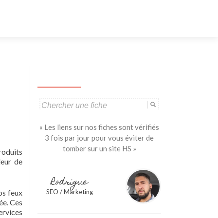
Aller
au
contenu
principal
Search
for:
« Les liens sur nos fiches sont vérifiés
3 fois par jour pour vous éviter de
tomber sur un site HS »
roduits
leur de
Rodrigue
os feux
SEO / Marketing
ée. Ces
ervices