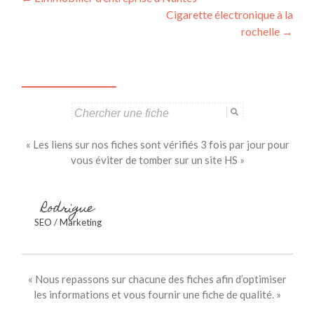
Navigation
Cigarette électronique à la
des
rochelle
→
articles
Search
for:
« Les liens sur nos fiches sont vérifiés 3 fois par jour pour
vous éviter de tomber sur un site HS »
Rodrigue
SEO / Marketing
« Nous repassons sur chacune des fiches afin d’optimiser
les informations et vous fournir une fiche de qualité. »