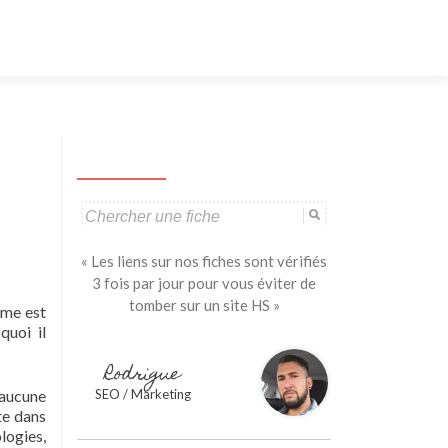
Aller
au
contenu
principal
Search
for:
« Les liens sur nos fiches sont vérifiés
3 fois par jour pour vous éviter de
tomber sur un site HS »
ème est
quoi il
Rodrigue
aucune
SEO / Marketing
te dans
logies,