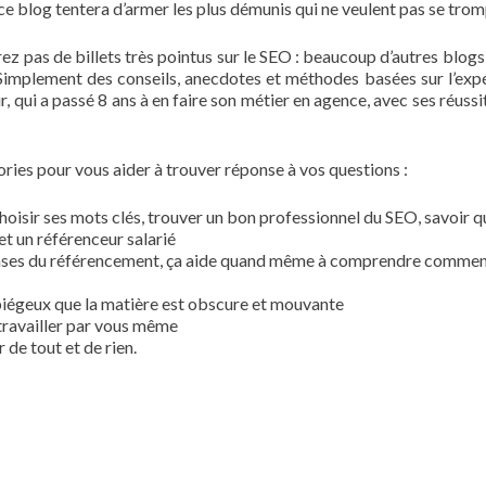
 ce blog tentera d’armer les plus démunis qui ne veulent pas se trom
ez pas de billets très pointus sur le SEO : beaucoup d’autres blogs 
 Simplement des conseils, anecdotes et méthodes basées sur l’exp
, qui a passé 8 ans à en faire son métier en agence, avec ses réussi
ories pour vous aider à trouver réponse à vos questions :
oisir ses mots clés, trouver un bon professionnel du SEO, savoir q
et un référenceur salarié
 bases du référencement, ça aide quand même à comprendre commen
s piégeux que la matière est obscure et mouvante
, travailler par vous même
 de tout et de rien.