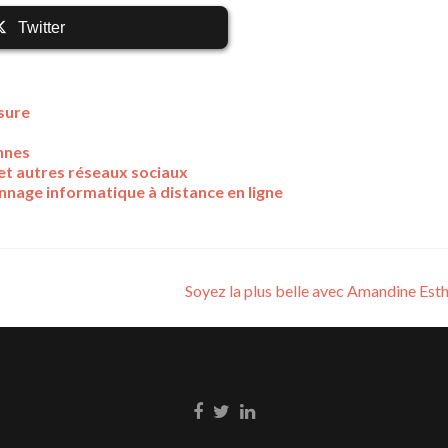
Twitter
sure
onnes
 et autres réseaux sociaux
annage informatique à distance en ligne
Soyez la plus belle avec Amandine Est