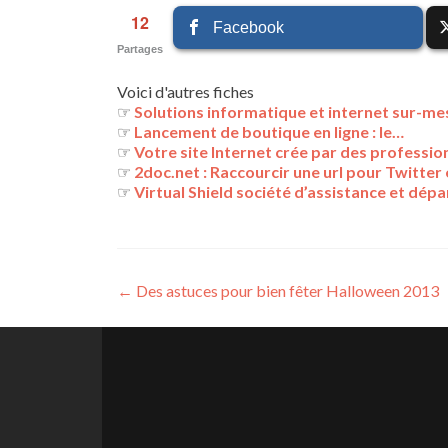
12
Facebook
Partages
Voici d'autres fiches
☞
Solutions informatique et internet sur-me
☞
Lancement de boutique en ligne : le…
☞
Votre site Internet crée par des professi
☞
2doc.net : Raccourcir une url pour Twitter
☞
Virtual Shield société d’assistance et dép
Navigation
←
Des astuces pour bien fêter Halloween 2013
des
articles