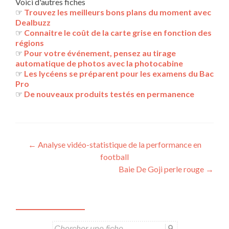
Voici d'autres fiches
☞
Trouvez les meilleurs bons plans du moment avec
Dealbuzz
☞
Connaitre le coût de la carte grise en fonction des
régions
☞
Pour votre événement, pensez au tirage
automatique de photos avec la photocabine
☞
Les lycéens se préparent pour les examens du Bac
Pro
☞
De nouveaux produits testés en permanence
Navigation
←
Analyse vidéo-statistique de la performance en
football
des
Baie De Goji perle rouge
→
articles
Search