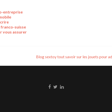
o-entreprise
omobile
crire
 franco-suisse
r vous assurer
Blog sextoy tout savoir sur les jouets pour a