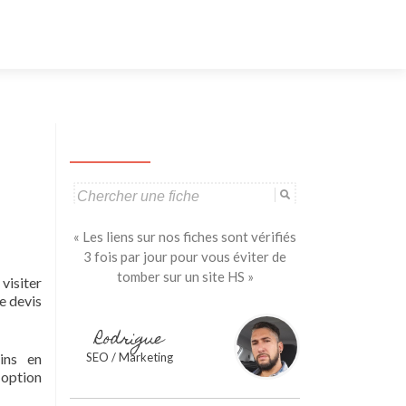
Aller
au
contenu
principal
Search
for:
« Les liens sur nos fiches sont vérifiés
3 fois par jour pour vous éviter de
tomber sur un site HS »
visiter
e devis
Rodrigue
oins en
SEO / Marketing
e option