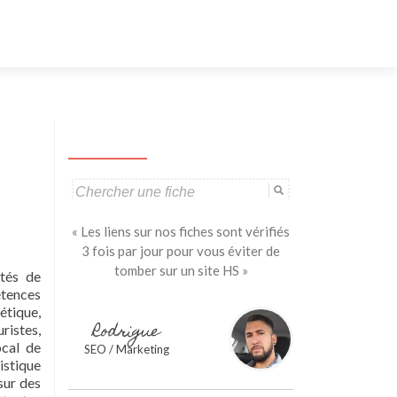
Aller
au
contenu
principal
Search
for:
« Les liens sur nos fiches sont vérifiés
3 fois par jour pour vous éviter de
tomber sur un site HS »
utés de
étences
étique,
Rodrigue
uristes,
ocal de
SEO / Marketing
istique
sur des