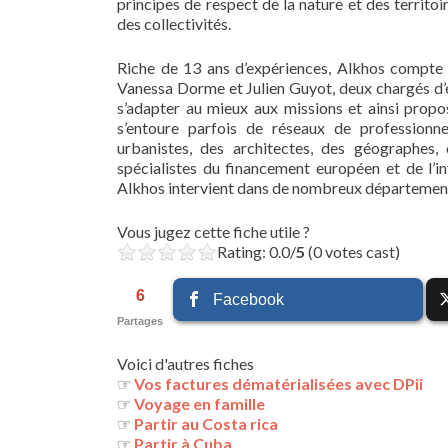
principes de respect de la nature et des territo
des collectivités.
Riche de 13 ans d’expériences, Alkhos compte t
Vanessa Dorme et Julien Guyot, deux chargés d’ét
s’adapter au mieux aux missions et ainsi propos
s’entoure parfois de réseaux de professionn
urbanistes, des architectes, des géographes
spécialistes du financement européen et de l’i
Alkhos intervient dans de nombreux départements
Vous jugez cette fiche utile ?
Rating: 0.0/
5
(0 votes cast)
6
Facebook
Partages
Voici d'autres fiches
☞
Vos factures dématérialisées avec DPii
☞
Voyage en famille
☞
Partir au Costa rica
☞
Partir à Cuba