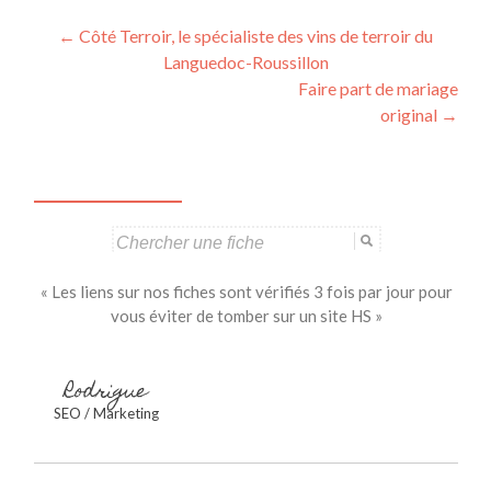
Navigation
←
Côté Terroir, le spécialiste des vins de terroir du
Languedoc-Roussillon
des
Faire part de mariage
articles
original
→
Search
for:
« Les liens sur nos fiches sont vérifiés 3 fois par jour pour
vous éviter de tomber sur un site HS »
Rodrigue
SEO / Marketing