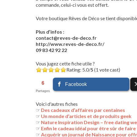
commande, celui-ci vous est offert.
Votre boutique Rêves de Déco se tient disponible
Plus d’infos :
contact@reves-de-deco.fr
http://www.reves-de-deco.fr/
09 83 42 92 22
Vous jugez cette fiche utile ?
Rating: 5.0/
5
(1 vote cast)
6
Facebook
Partages
Voici d'autres fiches
☞
Des cadeaux d’affaires par centaines
☞
Un monde d’articles et de produits geek
☞
Nature Inspiration Design – free dating w
☞
Enfin le cadeau idéal pour être sûr de faire p
☞
Acquérir un journal de Naissance pour offr