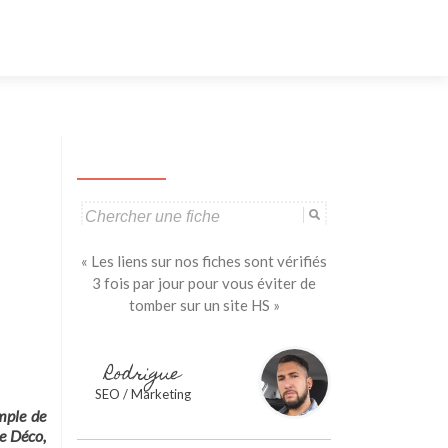
Aller
au
contenu
principal
Search
for:
« Les liens sur nos fiches sont vérifiés
3 fois par jour pour vous éviter de
tomber sur un site HS »
Rodrigue
SEO / Marketing
mple de
de Déco,