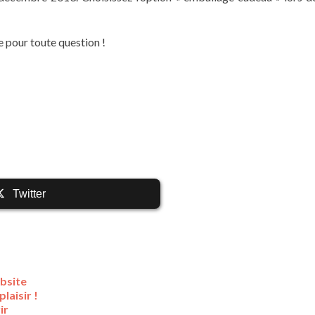
 pour toute question !
Twitter
ebsite
laisir !
ir