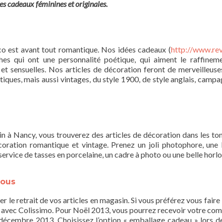
ées cadeaux féminines et originales.
o est avant tout romantique. Nos idées cadeaux (
http://www.re
hes qui ont une personnalité poétique, qui aiment le raffineme
t sensuelles. Nos articles de décoration feront de merveilleuse
tiques, mais aussi vintages, du style 1900, de style anglais, campa
n à Nancy, vous trouverez des articles de décoration dans les ton
coration romantique et vintage. Prenez un joli photophore, une
n service de tasses en porcelaine, un cadre à photo ou une belle hor
vous
 le retrait de vos articles en magasin. Si vous préférez vous faire 
 48h avec Colissimo. Pour Noël 2013, vous pourrez recevoir votre c
 décembre 2013. Choisissez l’option « emballage cadeau » lors d