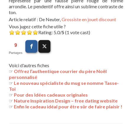
représenté par une fausse pierre rouge de forme
arrondie. Le pendentif offre ainsi un sublime contraste de
ton.
Article relatif : De Neuter,
Grossiste en jouet discount
Vous jugez cette fiche utile ?
Rating: 5.0/
5
(1 vote cast)
9
Partages
Voici d'autres fiches
☞
Offrez l’authentique courrier du père Noël
personnalisé
☞
Le nouveau spécialiste du mug se nomme Tasse-
Toi
☞
Pour des Idées cadeaux originales
☞
Nature Inspiration Design – free dating website
☞
Enfin le cadeau idéal pour être sûr de faire plaisir !