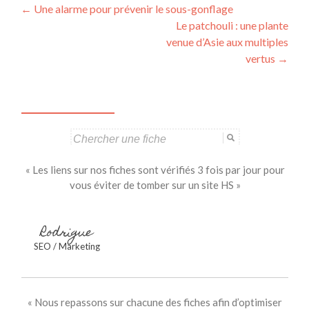
Navigation
←
Une alarme pour prévenir le sous-gonflage
Le patchouli : une plante
des
venue d’Asie aux multiples
articles
vertus
→
Search
for:
« Les liens sur nos fiches sont vérifiés 3 fois par jour pour
vous éviter de tomber sur un site HS »
Rodrigue
SEO / Marketing
« Nous repassons sur chacune des fiches afin d’optimiser