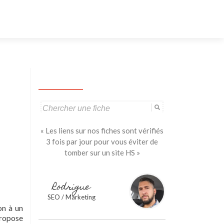
Aller
au
contenu
principal
Search
for:
« Les liens sur nos fiches sont vérifiés
3 fois par jour pour vous éviter de
tomber sur un site HS »
Rodrigue
SEO / Marketing
on à un
propose