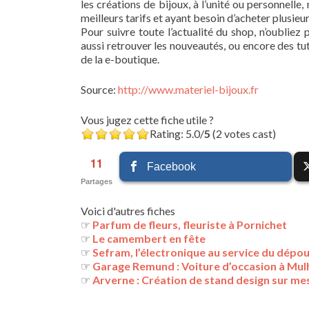
les créations de bijoux, à l’unité ou personnelle
meilleurs tarifs et ayant besoin d’acheter plusie
Pour suivre toute l’actualité du shop, n’oublie
aussi retrouver les nouveautés, ou encore des tu
de la e-boutique.
Source:
http://www.materiel-bijoux.fr
Vous jugez cette fiche utile ?
Rating: 5.0/
5
(2 votes cast)
11
Facebook
Partages
Voici d'autres fiches
☞
Parfum de fleurs, fleuriste à Pornichet
☞
Le camembert en fête
☞
Sefram, l’électronique au service du dépou
☞
Garage Remund : Voiture d’occasion à Mu
☞
Arverne : Création de stand design sur me