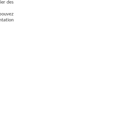
ier des
 pouvez
ntation