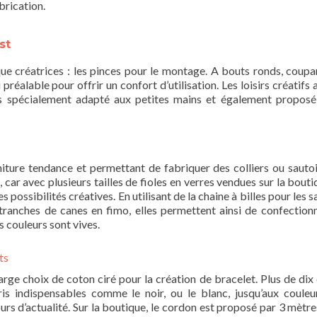
abrication.
st
ue créatrices : les pinces pour le montage. A bouts ronds, coupa
préalable pour offrir un confort d’utilisation. Les loisirs créatifs 
ces spécialement adapté aux petites mains et également proposé
iture tendance et permettant de fabriquer des colliers ou sautoi
s, car avec plusieurs tailles de fioles en verres vendues sur la bouti
possibilités créatives. En utilisant de la chaine à billes pour les s
e tranches de canes en fimo, elles permettent ainsi de confection
s couleurs sont vives.
ts
large choix de coton ciré pour la création de bracelet. Plus de dix 
oris indispensables comme le noir, ou le blanc, jusqu’aux couleu
urs d’actualité. Sur la boutique, le cordon est proposé par 3 mètre