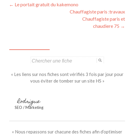
Navigation
←
Le portait gratuit du kakemono
Chauffagiste paris :travaux
des
Chauffagiste paris et
articles
chaudiere 75
→
Search
for:
« Les liens sur nos fiches sont vérifiés 3 fois par jour pour
vous éviter de tomber sur un site HS »
Rodrigue
SEO / Marketing
« Nous repassons sur chacune des fiches afin d’optimiser