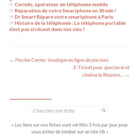
☞
Coriolis, opérateur de téléphonie mobile
☞
Réparation de votre Smartphone en 30 min !
☞
Dr Smart Répare votre smartphone à Paris
☞
Histoire de la téléphonie : Le téléphone portable
n’est pas si récent dans nos vies !
Navigation
←
Piscine Center: boutique en ligne de piscines
E-Ticket pour spectacle et
des
cinéma la Réunion…
→
articles
Search
for:
« Les liens sur nos fiches sont vérifiés 3 fois par jour pour
vous éviter de tomber sur un site HS »