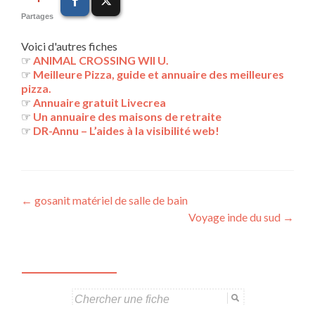
Partages
Voici d'autres fiches
☞
ANIMAL CROSSING WII U.
☞
Meilleure Pizza, guide et annuaire des meilleures
pizza.
☞
Annuaire gratuit Livecrea
☞
Un annuaire des maisons de retraite
☞
DR-Annu – L’aides à la visibilité web!
Navigation
←
gosanit matériel de salle de bain
Voyage inde du sud
→
des
articles
Search
for: