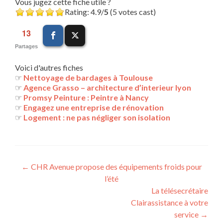
Vous jugez cette fiche utile ?
Rating: 4.9/
5
(5 votes cast)
13
Partages
Voici d'autres fiches
☞
Nettoyage de bardages à Toulouse
☞
Agence Grasso – architecture d’interieur lyon
☞
Promsy Peinture : Peintre à Nancy
☞
Engagez une entreprise de rénovation
☞
Logement : ne pas négliger son isolation
Navigation
←
CHR Avenue propose des équipements froids pour
l’été
des
La télésecrétaire
articles
Clairassistance à votre
service
→