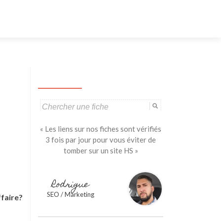
Aller
au
contenu
principal
Search
for:
« Les liens sur nos fiches sont vérifiés
3 fois par jour pour vous éviter de
tomber sur un site HS »
Rodrigue
SEO / Marketing
ffaire?