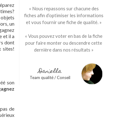
réparez
« Nous repassons sur chacune des
ntimes?
fiches afin d’optimiser les informations
s objets
et vous fournir une fiche de qualité. »
ors, un
 gagnez
et il a
« Vous pouvez voter en bas de la fiche
rs dont
pour faire monter ou descendre cette
 sites!
dernière dans nos résultats »
Daniella
Team qualité / Conseil
réé son
gagnez
 pas de
sérieux