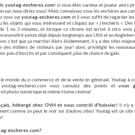
 de
youtag-encheres.com
! si vous êtes curieux et joueur alors p
n sur, nous diriez vous! Mais connaissez vous les enchères aux ce
ez vous sur
youtag-encheres.com
et il vous suffit de regarder le
les objets qui vous intéressent et cliquez sur « J’enchèris ». Dès l
e 1 ou 2 minutes, et lorsque ce chrono est arrivé à zéro vous
 chronométré existe déjà depuis longtemps aux USA et en Angleterre 
 bon, c’est que ça marche! Alors évidemment, il y a des sites majeu
des milliers de visiteurs par jour! donc privilégié les nouveaux
c peu d’inscrits et par conséquent, plus de chance de gain.
le monde du e-commerce et de la vente en générale. Youtag à c
r youtag-encheres.com vous cumulez des points et
vous 
reil photo numérique et même Home cinéma!
çais, hébergé chez OVH et sous contrôl d’huissier!
Il n’y a
nt comme on peut le voir sur d’autres sites! Youtag est un site 
s!
utag-encheres.com?