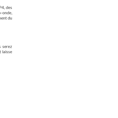
P4, des
o-onde,
iment du
s serez
 laisse