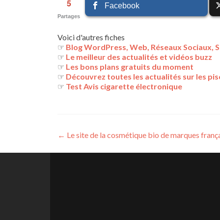
5
Facebook
Partages
Voici d'autres fiches
☞
Blog WordPress, Web, Réseaux Sociaux, S
☞
Le meilleur des actualités et vidéos buzz
☞
Les bons plans gratuits du moment
☞
Découvrez toutes les actualités sur les pis
☞
Test Avis cigarette électronique
Navigation
←
Le site de la cosmétique bio de marques frança
des
articles