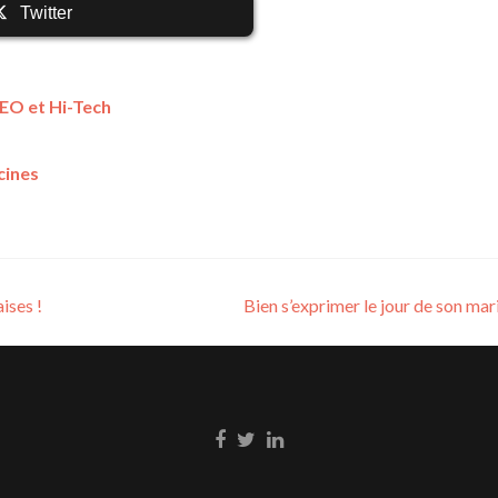
Twitter
EO et Hi-Tech
cines
ises !
Bien s’exprimer le jour de son ma