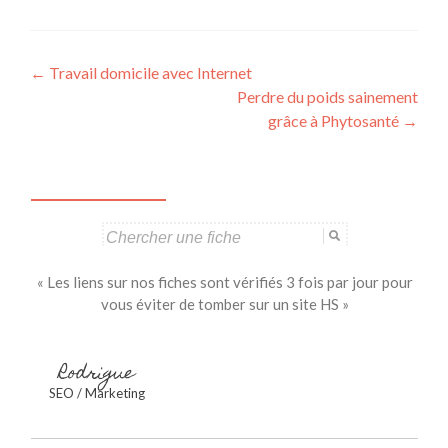
Navigation
←
Travail domicile avec Internet
Perdre du poids sainement
des
grâce à Phytosanté
→
articles
Search
for:
« Les liens sur nos fiches sont vérifiés 3 fois par jour pour
vous éviter de tomber sur un site HS »
Rodrigue
SEO / Marketing