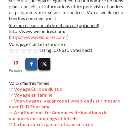
Sur le site, découvrez également un bon nombre de bons
plans, conseils, et informations utiles pour visiter Londres
et préparer votre séjour à Londres; Votre weekend à
Londres commence ici !
Site ou réseau social de cet auteur (optionnel)
:
http://www.welondres.com/
(
http://www.welondres.com/
)
Vous jugez cette fiche utile ?
Rating: 0.0/
5
(0 votes cast)
10
Partages
Voici d'autres fiches
☞
Voyage Europe du sud
☞
Voyage en famille
☞
Vos voyages, vacances et week-ends sur mesure
avec BLB Tourisme
☞
AzurEvasions.fr : Annonces de locations de
vacances en campings et hôtels
☞
La location n’a jamais été aussi facile