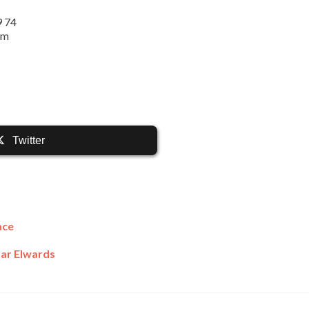
9 74
im
Twitter
ace
par Elwards