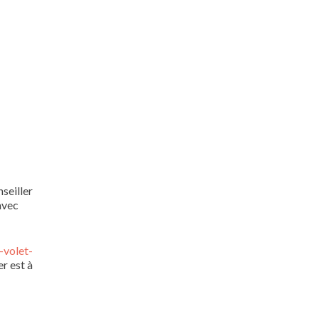
seiller
avec
-volet-
r est à