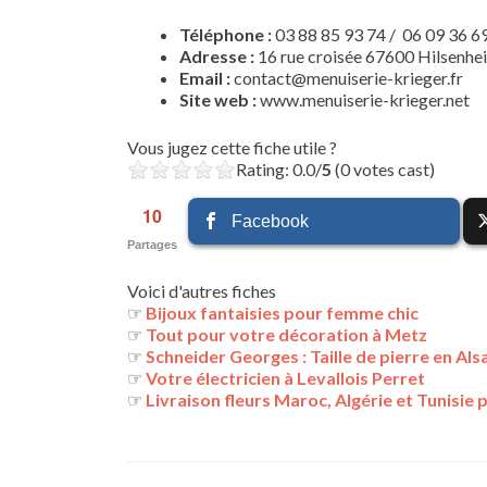
Téléphone :
03 88 85 93 74 / 06 09 36 6
Adresse :
16 rue croisée 67600 Hilsenhe
Email :
contact@menuiserie-krieger.fr
Site web :
www.menuiserie-krieger.net
Vous jugez cette fiche utile ?
Rating: 0.0/
5
(0 votes cast)
10
Facebook
Partages
Voici d'autres fiches
☞
Bijoux fantaisies pour femme chic
☞
Tout pour votre décoration à Metz
☞
Schneider Georges : Taille de pierre en Als
☞
Votre électricien à Levallois Perret
☞
Livraison fleurs Maroc, Algérie et Tunisie 