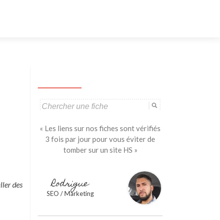
Aller
au
contenu
principal
Search
for:
« Les liens sur nos fiches sont vérifiés
3 fois par jour pour vous éviter de
tomber sur un site HS »
Rodrigue
ller des
SEO / Marketing