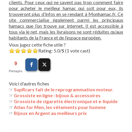
clients. Pour ceux qui ne savent pas trop comment faire
pour acheter le meilleur hamac qui soit pour eux, ils
trouveront plus d’infos en se rendant à Monhamac.fr. Ce
site commercialise également parmi les principaux
hamacs que l’on trouve sur internet. Il est accessible à
tous via le net, mais les livraisons ne sont réduites qu’aux
habitants de la France et de l’espace européen.
Vous jugez cette fiche utile ?
Rating: 5.0/
5
(1 vote cast)
9
Partages
Voici d'autres fiches
☞
SupRcars fait de le reprogrammation moteur.
☞
Grossiste en ligne : bijoux & accessoires
☞
Grossiste de cigarette électronique et e-liquide
☞
Atlas for Men, les vêtements pour homme
☞
Bijoux en Argent au meilleurs prix