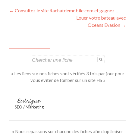
Navigation
←
Consultez le site Rachatdemobile.com et gagnez…
Louer votre bateau avec
des
Oceans Evasion
→
articles
Search
for:
« Les liens sur nos fiches sont vérifiés 3 fois par jour pour
vous éviter de tomber sur un site HS »
Rodrigue
SEO / Marketing
« Nous repassons sur chacune des fiches afin d’optimiser