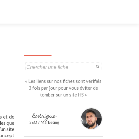
Aller
au
contenu
principal
Search
for:
« Les liens sur nos fiches sont vérifiés
3 fois par jour pour vous éviter de
tomber sur un site HS »
Rodrigue
s et de
les que
SEO / Marketing
’un site
concept