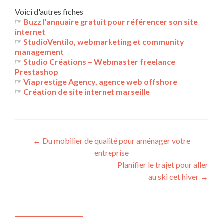
Voici d'autres fiches
☞
Buzz l’annuaire gratuit pour référencer son site
internet
☞
StudioVentilo, webmarketing et community
management
☞
Studio Créations – Webmaster freelance
Prestashop
☞
Viaprestige Agency, agence web offshore
☞
Création de site internet marseille
Navigation
←
Du mobilier de qualité pour aménager votre
entreprise
des
Planifier le trajet pour aller
articles
au ski cet hiver
→