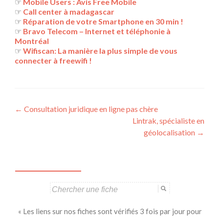
☞
Mobile Users : Avis Free Mobile
☞
Call center à madagascar
☞
Réparation de votre Smartphone en 30 min !
☞
Bravo Telecom – Internet et téléphonie à
Montréal
☞
Wifiscan: La manière la plus simple de vous
connecter à freewifi !
Navigation
←
Consultation juridique en ligne pas chère
Lintrak, spécialiste en
des
géolocalisation
→
articles
Search
for:
« Les liens sur nos fiches sont vérifiés 3 fois par jour pour