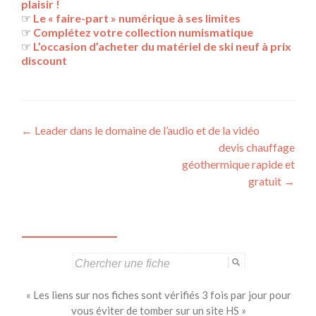
plaisir !
☞
Le « faire-part » numérique à ses limites
☞
Complétez votre collection numismatique
☞
L’occasion d’acheter du matériel de ski neuf à prix
discount
Navigation
←
Leader dans le domaine de l’audio et de la vidéo
devis chauffage
des
géothermique rapide et
articles
gratuit
→
Search
for:
« Les liens sur nos fiches sont vérifiés 3 fois par jour pour
vous éviter de tomber sur un site HS »