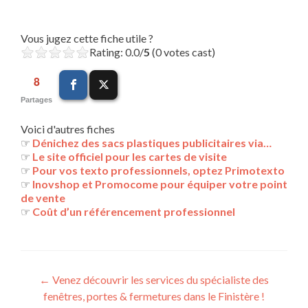
Vous jugez cette fiche utile ?
Rating: 0.0/
5
(0 votes cast)
8
Partages
Voici d'autres fiches
☞
Dénichez des sacs plastiques publicitaires via…
☞
Le site officiel pour les cartes de visite
☞
Pour vos texto professionnels, optez Primotexto
☞
Inovshop et Promocome pour équiper votre point
de vente
☞
Coût d’un référencement professionnel
Navigation
←
Venez découvrir les services du spécialiste des
fenêtres, portes & fermetures dans le Finistère !
des