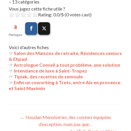
– 13 catégories
Vous jugez cette fiche utile ?
Rating: 0.0/
5
(0 votes cast)
8
Partages
Voici d'autres fiches
☞
Salon des Maisons de retraite, Résidences seniors
& Ehpad
☞
Astrologue Conseil a tout problème, une solution
☞
Intendance de luxe à Saint-Tropez
☞
Tipiak, des recettes de semoule
☞
Enfin un coworking à Trets, entre Aix en provence
et Saint Maximin
Navigation
←
Houdan Menuiseries, des cuisines équipées
d’exception, mais pas que…
des