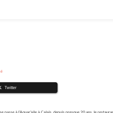
cé
Twitter
se passe à l’Aquar’aile à Calais, depuis presque 20 ans, le restaura