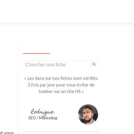
Aller
au
contenu
principal
Search
for:
« Les liens sur nos fiches sont vérifiés
3 fois par jour pour vous éviter de
tomber sur un site HS »
Rodrigue
SEO / Marketing
nt vous