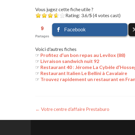
Vous jugez cette fiche utile ?
Rating: 3.6/
5
(4 votes cast)
9
Facebook
Partages
Voici d'autres fiches
☞
Profitez d’un bon repas au Levilox (88)
☞
Livraison sandwich nuit 92
☞
Restaurant 40 : Jérome La Cybèle d’Hosse
☞
Restaurant Italien Le Bellini à Cavalaire
☞
Trouvez rapidement un restaurant en Fra
Navigation
←
Votre centre d’affaire Prestaburo
des
articles