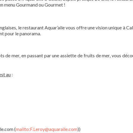
és en menu Gourmand ou Gourmet !
glaises, le restaurant Aquar’aile vous offre une vision unique à Cal
ent pour le panorama.
s de mer, en passant par une assiette de fruits de mer, vous déco
est au
:
le.com (
mailto:F.Leroy@aquaraile.com
))