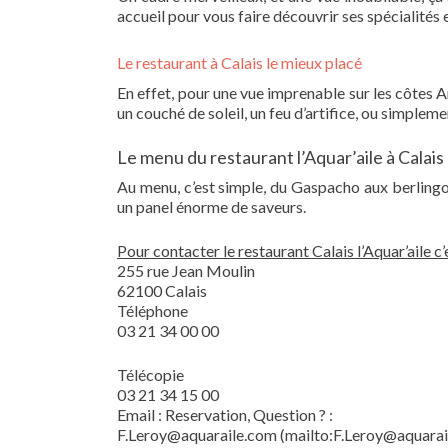
accueil pour vous faire découvrir ses spécialit
Le restaurant à Calais le mieux placé
En effet, pour une vue imprenable sur les côtes An
un couché de soleil, un feu d’artifice, ou simplem
Le menu du restaurant l’Aquar’aile à Calais
Au menu, c’est simple, du Gaspacho aux berlingot
un panel énorme de saveurs.
Pour contacter le restaurant Calais l’Aquar’aile c’
255 rue Jean Moulin
62100 Calais
Téléphone
03 21 34 00 00
Télécopie
03 21 34 15 00
Email : Reservation, Question ? :
F.Leroy@aquaraile.com (mailto:F.Leroy@aquarai