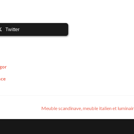
Twitter
gor
nce
Meuble scandinave, meuble italien et lumina