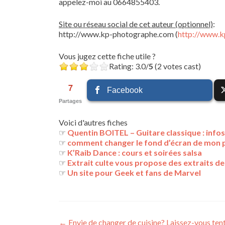
appelez-moi au 0664855403.
Site ou réseau social de cet auteur (optionnel)
:
http://www.kp-photographe.com (
http://www.
Vous jugez cette fiche utile ?
Rating: 3.0/
5
(2 votes cast)
7
Facebook
Partages
Voici d'autres fiches
☞
Quentin BOITEL – Guitare classique : info
☞
comment changer le fond d’écran de mon p
☞
K’Raib Dance : cours et soirées salsa
☞
Extrait culte vous propose des extraits de
☞
Un site pour Geek et fans de Marvel
Navigation
←
Envie de changer de cuisine? Laissez-vous tente