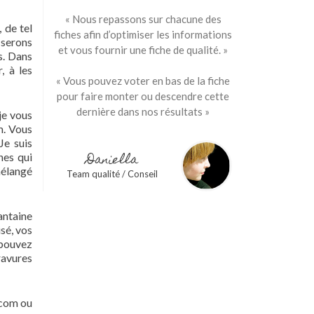
« Nous repassons sur chacune des
 de tel
fiches afin d’optimiser les informations
 serons
et vous fournir une fiche de qualité. »
s. Dans
, à les
« Vous pouvez voter en bas de la fiche
pour faire monter ou descendre cette
dernière dans nos résultats »
je vous
m. Vous
Je suis
Daniella
nes qui
mélangé
Team qualité / Conseil
antaine
sé, vos
 pouvez
ravures
.com ou