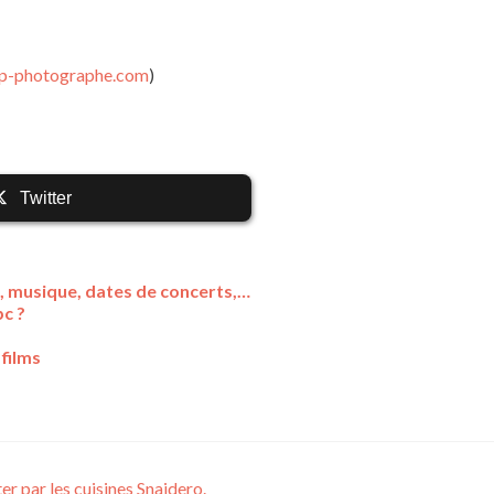
kp-photographe.com
)
Twitter
s, musique, dates de concerts,…
c ?
 films
r par les cuisines Snaidero.