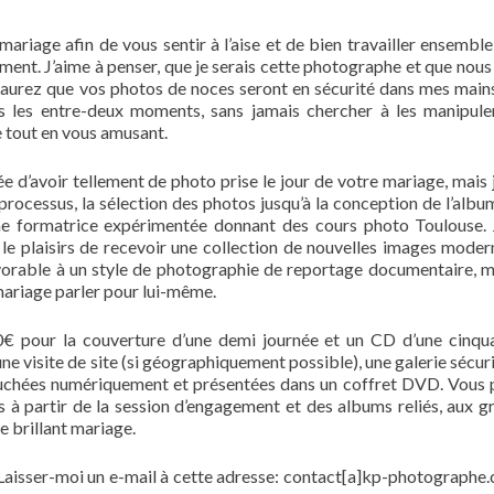
riage afin de vous sentir à l’aise et de bien travailler ensemble,
ement. J’aime à penser, que je serais cette photographe et que nous
saurez que vos photos de noces seront en sécurité dans mes main
s les entre-deux moments, sans jamais chercher à les manipuler
e tout en vous amusant.
ée d’avoir tellement de photo prise le jour de votre mariage, mais 
rocessus, la sélection des photos jusqu’à la conception de l’albu
ne formatrice expérimentée donnant des cours photo Toulouse. 
le plaisirs de recevoir une collection de nouvelles images moder
favorable à un style de photographie de reportage documentaire, 
 mariage parler pour lui-même.
€ pour la couverture d’une demi journée et un CD d’une cinqu
 visite de site (si géographiquement possible), une galerie sécuri
ouchées numériquement et présentées dans un coffret DVD. Vous
s à partir de la session d’engagement et des albums reliés, aux g
 brillant mariage.
. Laisser-moi un e-mail à cette adresse: contact[a]kp-photographe