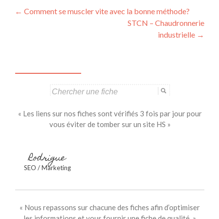
Navigation
←
Comment se muscler vite avec la bonne méthode?
STCN – Chaudronnerie
des
industrielle
→
articles
Search
for:
« Les liens sur nos fiches sont vérifiés 3 fois par jour pour
vous éviter de tomber sur un site HS »
Rodrigue
SEO / Marketing
« Nous repassons sur chacune des fiches afin d’optimiser
les informations et vous fournir une fiche de qualité. »