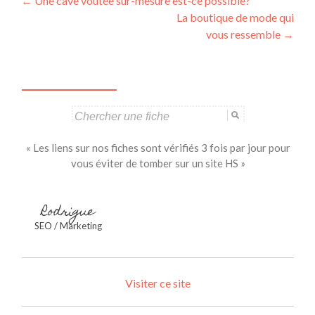
Navigation
←
Une cave voûtée sur-mesure est-ce possible?
La boutique de mode qui
des
vous ressemble
→
articles
Search
for:
« Les liens sur nos fiches sont vérifiés 3 fois par jour pour
vous éviter de tomber sur un site HS »
Rodrigue
SEO / Marketing
Visiter ce site