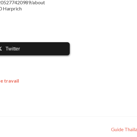
205277420989/about
40 Harprich
Twitter
e travail
Guide Thaïl