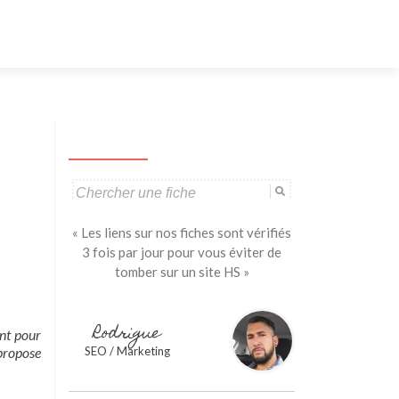
Aller
au
contenu
principal
Search
for:
« Les liens sur nos fiches sont vérifiés
3 fois par jour pour vous éviter de
tomber sur un site HS »
Rodrigue
ent pour
 propose
SEO / Marketing