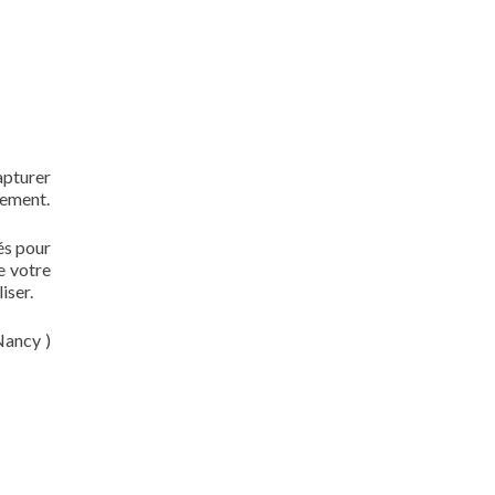
apturer
nement.
tés pour
e votre
iser.
Nancy )