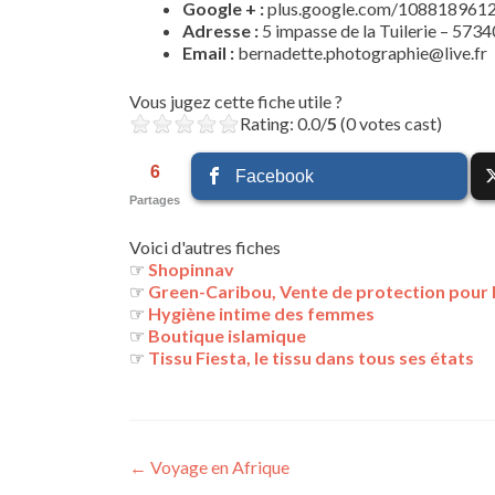
Google + :
plus.google.com/108818961
Adresse :
5 impasse de la Tuilerie – 573
Email :
bernadette.photographie@live.fr
Vous jugez cette fiche utile ?
Rating: 0.0/
5
(0 votes cast)
6
Facebook
Partages
Voici d'autres fiches
☞
Shopinnav
☞
Green-Caribou, Vente de protection pour l
☞
Hygiène intime des femmes
☞
Boutique islamique
☞
Tissu Fiesta, le tissu dans tous ses états
Navigation
←
Voyage en Afrique