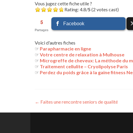
Vous jugez cette fiche utile ?
Rating: 4.8/
5
(2 votes cast)
5
Facebook
Partages
Voici d'autres fiches
☞
Parapharmacie en ligne
☞
Votre centre de relaxation à Mulhouse
☞
Microgreffe de cheveux: La méthode du m
☞
Traitement cellulite – Cryolipolyse Paris
☞
Perdez du poids grâce à la gaine fitness Ne
Navigation
←
Faites une rencontre seniors de qualité
des
articles