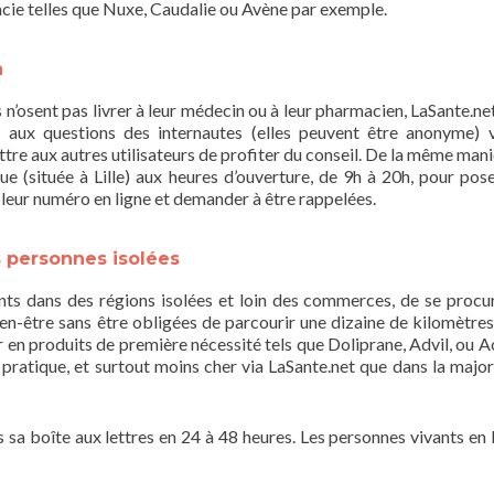
ie telles que Nuxe, Caudalie ou Avène par exemple.
n
n’osent pas livrer à leur médecin ou à leur pharmacien, LaSante.net 
ux questions des internautes (elles peuvent être anonyme) 
re aux autres utilisateurs de profiter du conseil. De la même maniè
 (située à Lille) aux heures d’ouverture, de 9h à 20h, pour pose
r leur numéro en ligne et demander à être rappelées.
s personnes isolées
nts dans des régions isolées et loin des commerces, de se procu
n-être sans être obligées de parcourir une dizaine de kilomètres
 en produits de première nécessité tels que Doliprane, Advil, ou Ac
ès pratique, et surtout moins cher via LaSante.net que dans la major
ns sa boîte aux lettres en 24 à 48 heures. Les personnes vivants en