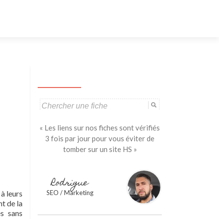
Aller
au
contenu
principal
Search
for:
« Les liens sur nos fiches sont vérifiés
3 fois par jour pour vous éviter de
tomber sur un site HS »
Rodrigue
à leurs
SEO / Marketing
t de la
és sans