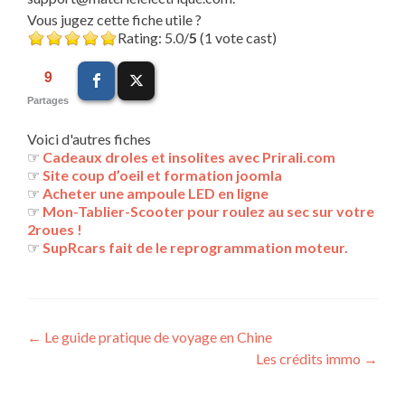
Vous jugez cette fiche utile ?
Rating: 5.0/
5
(1 vote cast)
9
Partages
Voici d'autres fiches
☞
Cadeaux droles et insolites avec Prirali.com
☞
Site coup d’oeil et formation joomla
☞
Acheter une ampoule LED en ligne
☞
Mon-Tablier-Scooter pour roulez au sec sur votre
2roues !
☞
SupRcars fait de le reprogrammation moteur.
Navigation
←
Le guide pratique de voyage en Chine
Les crédits immo
→
des
articles