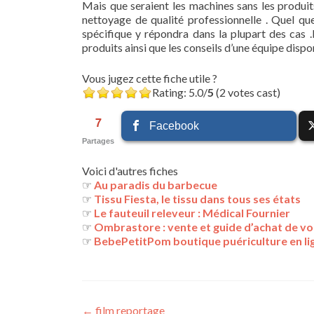
Mais que seraient les machines sans les produi
nettoyage de qualité professionnelle . Quel qu
spécifique y répondra dans la plupart des cas .
produits ainsi que les conseils d’une équipe dispo
Vous jugez cette fiche utile ?
Rating: 5.0/
5
(2 votes cast)
7
Facebook
Partages
Voici d'autres fiches
☞
Au paradis du barbecue
☞
Tissu Fiesta, le tissu dans tous ses états
☞
Le fauteuil releveur : Médical Fournier
☞
Ombrastore : vente et guide d’achat de v
☞
BebePetitPom boutique puériculture en li
Navigation
←
film reportage