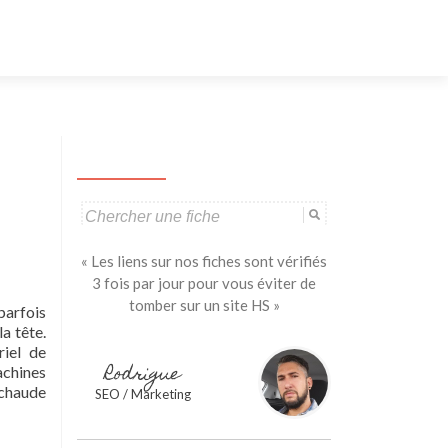
Aller
au
contenu
principal
Search
for:
« Les liens sur nos fiches sont vérifiés
3 fois par jour pour vous éviter de
tomber sur un site HS »
parfois
a tête.
riel de
Rodrigue
achines
 chaude
SEO / Marketing