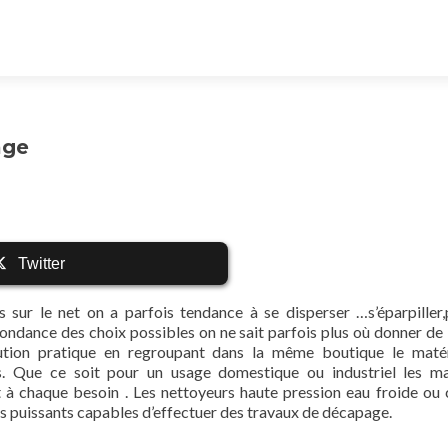
age
Twitter
 sur le net on a parfois tendance à se disperser …s’éparpiller,
ndance des choix possibles on ne sait parfois plus où donner de l
lution pratique en regroupant dans la même boutique le maté
s. Que ce soit pour un usage domestique ou industriel les m
t à chaque besoin . Les nettoyeurs haute pression eau froide ou
us puissants capables d’effectuer des travaux de décapage.