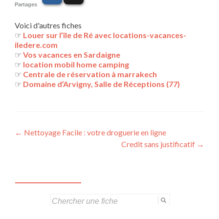
Partages
Voici d'autres fiches
☞
Louer sur l’île de Ré avec locations-vacances-
iledere.com
☞
Vos vacances en Sardaigne
☞
location mobil home camping
☞
Centrale de réservation à marrakech
☞
Domaine d’Arvigny, Salle de Réceptions (77)
Navigation
←
Nettoyage Facile : votre droguerie en ligne
Credit sans justificatif
→
des
articles
Search
for: