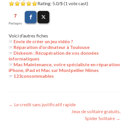
Rating: 5.0/
5
(1 vote cast)
7
Partages
Voici d'autres fiches
☞
Envie de créer un jeu vidéo ?
☞
Réparation d’ordinateur à Toulouse
☞
Diskeom : Récupération de vos données
informatiques
☞
Mac Maintenance, votre spécialiste en réparation
iPhone, iPad et Mac sur Montpellier Nîmes
☞
123consommables
Navigation
←
Le credit sans justificatif rapide
Jeux de solitaire gratuits,
des
Spider Solitaire
→
articles