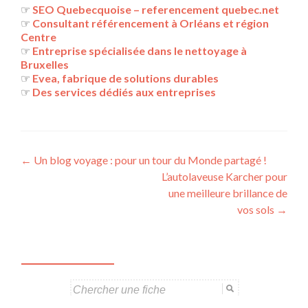
☞
SEO Quebecquoise – referencement quebec.net
☞
Consultant référencement à Orléans et région
Centre
☞
Entreprise spécialisée dans le nettoyage à
Bruxelles
☞
Evea, fabrique de solutions durables
☞
Des services dédiés aux entreprises
Navigation
←
Un blog voyage : pour un tour du Monde partagé !
L’autolaveuse Karcher pour
des
une meilleure brillance de
articles
vos sols
→
Search
for: