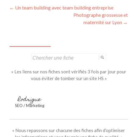
Navigation
←
Un team building avec team building entreprise
Photographe grossesse et
des
maternité sur Lyon
→
articles
Search
for:
« Les liens sur nos fiches sont vérifiés 3 fois par jour pour
vous éviter de tomber sur un site HS »
Rodrigue
SEO / Marketing
« Nous repassons sur chacune des fiches afin d’optimiser