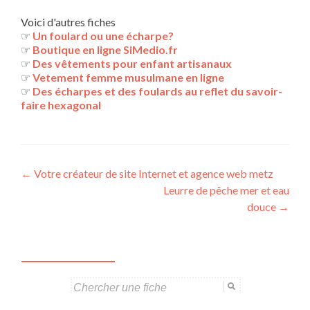
Voici d'autres fiches
☞
Un foulard ou une écharpe?
☞
Boutique en ligne SiMedio.fr
☞
Des vêtements pour enfant artisanaux
☞
Vetement femme musulmane en ligne
☞
Des écharpes et des foulards au reflet du savoir-
faire hexagonal
Navigation
←
Votre créateur de site Internet et agence web metz
Leurre de pêche mer et eau
des
douce
→
articles
Search
for: