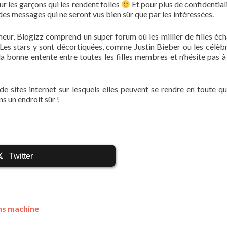
ur les garçons qui les rendent folles
Et pour plus de confidentiali
es messages qui ne seront vus bien sûr que par les intéressées.
meur, Blogizz comprend un super forum où les millier de filles éc
y. Les stars y sont décortiquées, comme Justin Bieber ou les célèb
 la bonne entente entre toutes les filles membres et n’hésite pas à
 de sites internet sur lesquels elles peuvent se rendre en toute qu
ns un endroit sûr !
Twitter
ans machine