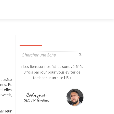
Aller
au
contenu
principal
Search
for:
« Les liens sur nos fiches sont vérifiés
3 fois par jour pour vous éviter de
tomber sur un site HS »
 ce site
nes. Et
l elles
Rodrigue
u week,
SEO / Marketing
er leur