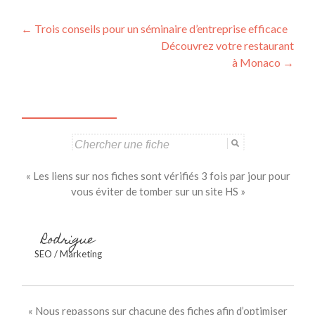
Navigation
←
Trois conseils pour un séminaire d’entreprise efficace
Découvrez votre restaurant
des
à Monaco
→
articles
Search
for:
« Les liens sur nos fiches sont vérifiés 3 fois par jour pour
vous éviter de tomber sur un site HS »
Rodrigue
SEO / Marketing
« Nous repassons sur chacune des fiches afin d’optimiser