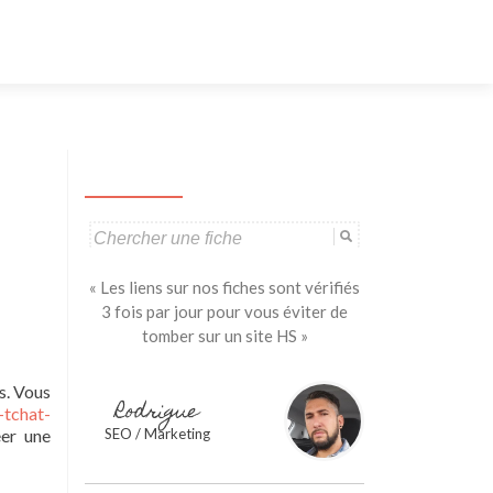
Aller
au
contenu
principal
Search
for:
« Les liens sur nos fiches sont vérifiés
3 fois par jour pour vous éviter de
tomber sur un site HS »
s. Vous
Rodrigue
-tchat-
éer une
SEO / Marketing