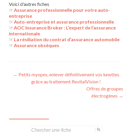
Voici d'autres fiches
☞
Assurance professionnelle pour votre auto-
entreprise
☞
Auto-entreprise et assurance professionnelle
☞
AOC Insurance Broker : L’expert de l’assurance
internationale
☞
La résiliation du contrat d’assurance automobile
☞
Assurance obsèques
Navigation
←
Petits myopes, enlever définitivement vos lunettes
grâce au traitement RevitalVision !
des
Offres de groupes
articles
électrogènes
→
Search