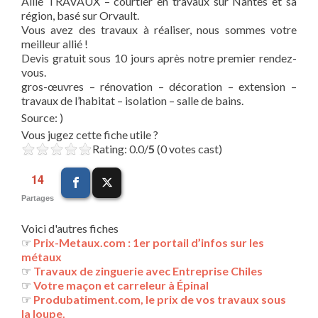
Allié TRAVAUX – courtier en travaux sur Nantes et sa
région, basé sur Orvault.
Vous avez des travaux à réaliser, nous sommes votre
meilleur allié !
Devis gratuit sous 10 jours après notre premier rendez-
vous.
gros-œuvres – rénovation – décoration – extension –
travaux de l’habitat – isolation – salle de bains.
Source: )
Vous jugez cette fiche utile ?
Rating: 0.0/
5
(0 votes cast)
14
Partages
Voici d'autres fiches
☞
Prix-Metaux.com : 1er portail d’infos sur les
métaux
☞
Travaux de zinguerie avec Entreprise Chiles
☞
Votre maçon et carreleur à Épinal
☞
Produbatiment.com, le prix de vos travaux sous
la loupe.