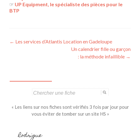
☞
UP Equipment, le spécialiste des pièces pour le
BTP
Navigation
←
Les services d’Atlantis Location en Gadeloupe
Un calendrier fille ou garçon
des
: la méthode infaillible
→
articles
Search
for:
« Les liens sur nos fiches sont vérifiés 3 fois par jour pour
vous éviter de tomber sur un site HS »
Rodrigue