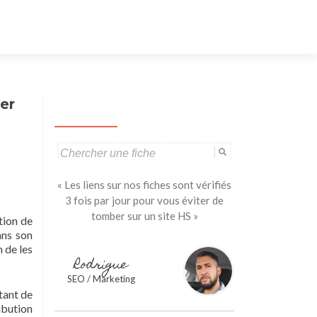
Aller
au
contenu
principal
her
Search
for:
« Les liens sur nos fiches sont vérifiés
3 fois par jour pour vous éviter de
tomber sur un site HS »
tion de
ans son
n de les
Rodrigue
SEO / Marketing
rtant de
ibution