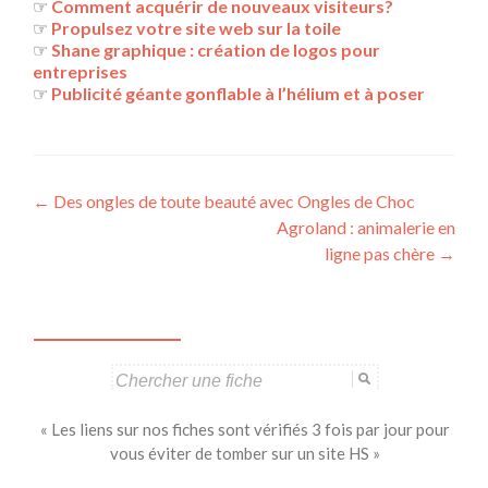
☞
Comment acquérir de nouveaux visiteurs?
☞
Propulsez votre site web sur la toile
☞
Shane graphique : création de logos pour
entreprises
☞
Publicité géante gonflable à l’hélium et à poser
Navigation
←
Des ongles de toute beauté avec Ongles de Choc
Agroland : animalerie en
des
ligne pas chère
→
articles
Search
for:
« Les liens sur nos fiches sont vérifiés 3 fois par jour pour
vous éviter de tomber sur un site HS »